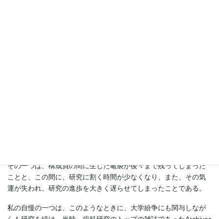
教室委員会も理論武装をしなければならないので、夜遅くまで、
予防歯科学教室の医局で酒を飲みながら、ケンケン・ガクガクの
議論を重ねた。文系思考の高木・大村氏に、理系バカの山田が一
人で抵抗する場面が多かったが、ときには高木氏が、私が出世主
義であると非難することもあった。
しかし、後に、高木氏が長崎大学で歯学部長となり、私は管理職
ゼロの平教授を通したことで、学部長になった高木氏を飲み屋に
誘い、昔、管理職をけなしていたあなたが学部長という管理職に
就くのは何事かとさんざんこき下ろしたが、彼からはついに一言
の反論もなかった。
大学紛争で得た物もあったと思うが、二つの損失があった。
その一つは、構成員の間に生じた亀裂が後々まで残ってしまった
ことと、この間に、研究に割く時間が少なくなり、また、その気
運が失われ、研究の進歩を大きく遅らせてしまったことである。
私の自慢の一つは、このようなときに、大学紛争にも関与しなが
らも研究を続け、当時、歯科研究のトップの雑誌であったArchives