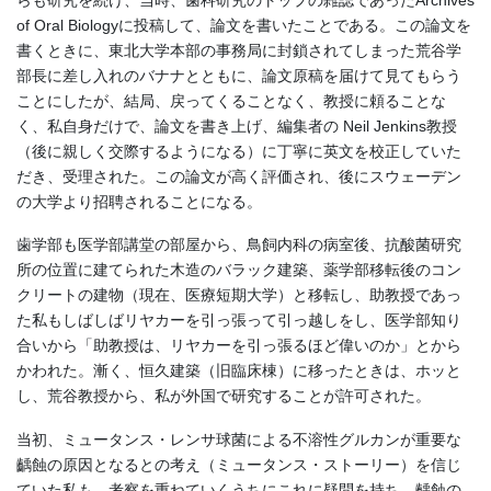
of Oral Biologyに投稿して、論文を書いたことである。この論文を
書くときに、東北大学本部の事務局に封鎖されてしまった荒谷学
部長に差し入れのバナナとともに、論文原稿を届けて見てもらう
ことにしたが、結局、戻ってくることなく、教授に頼ることな
く、私自身だけで、論文を書き上げ、編集者の Neil Jenkins教授
（後に親しく交際するようになる）に丁寧に英文を校正していた
だき、受理された。この論文が高く評価され、後にスウェーデン
の大学より招聘されることになる。
歯学部も医学部講堂の部屋から、鳥飼内科の病室後、抗酸菌研究
所の位置に建てられた木造のバラック建築、薬学部移転後のコン
クリートの建物（現在、医療短期大学）と移転し、助教授であっ
た私もしばしばリヤカーを引っ張って引っ越しをし、医学部知り
合いから「助教授は、リヤカーを引っ張るほど偉いのか」とから
かわれた。漸く、恒久建築（旧臨床棟）に移ったときは、ホッと
し、荒谷教授から、私が外国で研究することが許可された。
当初、ミュータンス・レンサ球菌による不溶性グルカンが重要な
齲蝕の原因となるとの考え（ミュータンス・ストーリー）を信じ
ていた私も、考察を重ねていくうちにこれに疑問を持ち、齲蝕の