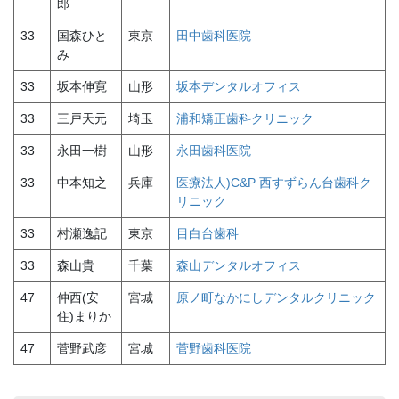
郎
33
国森ひと
東京
田中歯科医院
み
33
坂本伸寛
山形
坂本デンタルオフィス
33
三戸天元
埼玉
浦和矯正歯科クリニック
33
永田一樹
山形
永田歯科医院
33
中本知之
兵庫
医療法人)C&P 西すずらん台歯科ク
リニック
33
村瀬逸記
東京
目白台歯科
33
森山貴
千葉
森山デンタルオフィス
47
仲西(安
宮城
原ノ町なかにしデンタルクリニック
住)まりか
47
菅野武彦
宮城
菅野歯科医院