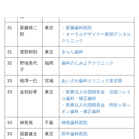
30
手塚千登
東京
自由が丘てづか歯科・矯正歯科
勢
31
新藤靖二
東京
・新藤歯科医院
郎
・オーラルデザイナー新宿デンタル
クリニック
31
渡部和則
東京
きらら歯科
32
野地美代
福岡
歯科のじみよ子クリニック
子
33
相澤一巳
宮城
あいざわ歯科クリニック富沢西
33
金切好孝
東京
・医療法人社団晴良会 沼袋ソレイ
ユ歯科・矯正歯科
・医療法人社団晴良会 阿佐ヶ谷シ
オン歯科・矯正歯科
33
神長篤
千葉
神長歯科医院
33
国森健太
東京
田中歯科医院