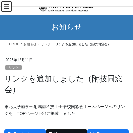
コ
ナ
ン
ビ
テ
ゲ
ン
ー
お知らせ
ツ
シ
へ
ョ
ス
ン
HOME
お知らせ
リンク
リンクを追加しました（附技同窓会）
キ
に
ッ
移
プ
動
2025年12月11日
リンク
リンクを追加しました（附技同窓
会）
東北大学歯学部附属歯科技工士学校同窓会ホームページへのリン
クを、TOPページ下部に掲載しました