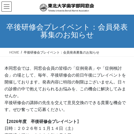
コ
ナ
ン
ビ
テ
ゲ
ン
ー
卒後研修会プレイベント：会員発表
ツ
シ
募集のお知らせ
へ
ョ
ス
ン
キ
に
HOME
卒後研修会プレイベント：会員発表募集のお知らせ
ッ
移
プ
動
本同窓会では、同窓会会員の皆様の「症例発表」や「症例検討
会」の場として、毎年、卒後研修会の前日午後にプレイベントを
開催しております。発表内容に特段の制限はございません。日々
の診療の中で抱えておられるお悩みを、この機会に解決してみま
せんか。
卒後研修会の講師の先生を交えて意見交換のできる貴重な機会で
す。ぜひ奮ってご応募ください。
【2026年度 卒後研修会プレイベント
】
日時：２０２６年１１月１４日（土）